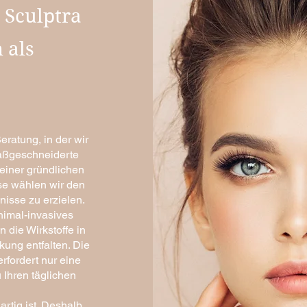
 Sculptra
 als
eratung, in der wir
maßgeschneiderte
einer gründlichen
se wählen wir den
isse zu erzielen.
nimal-invasives
 die Wirkstoffe in
kung entfalten. Die
rfordert nur eine
 Ihren täglichen
artig ist. Deshalb