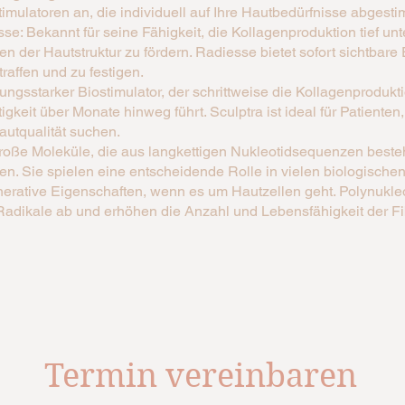
imulatoren an, die individuell auf Ihre Hautbedürfnisse abgest
: Bekannt für seine Fähigkeit, die Kollagenproduktion tief unt
der Hautstruktur zu fördern. Radiesse bietet sofort sichtbare 
traffen und zu festigen.
tungsstarker Biostimulator, der schrittweise die Kollagenprodukt
gkeit über Monate hinweg führt. Sculptra ist ideal für Patienten,
utqualität suchen.
große Moleküle, die aus langkettigen Nukleotidsequenzen beste
. Sie spielen eine entscheidende Rolle in vielen biologisch
rative Eigenschaften, wenn es um Hautzellen geht. Polynukleot
Radikale ab und erhöhen die Anzahl und Lebensfähigkeit der Fib
Termin vereinbaren