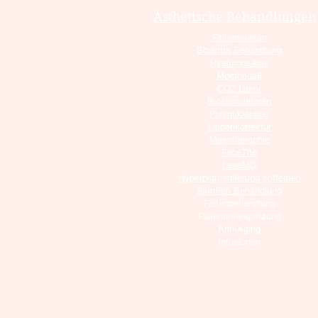
Ästhetische Behandlungen
Faltenrelaxan
Sculptra Behandlung
Hyaluronsäure
Morpheus8
CO2 Laser
Biostimulatoren
Polynukleotide
Lippenkorrektur
Mesotheraphie
FaceTite
LaseMD
Hyperpigmentierung entfernen
SkinPen Behandlung
Faltenbehandlung
Faltenunterspritzung
Anti-Aging
Infusionen