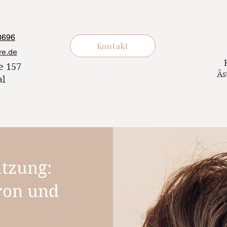
8696
Kontakt
re.de
e 157
Äs
al
itzung:
ron und