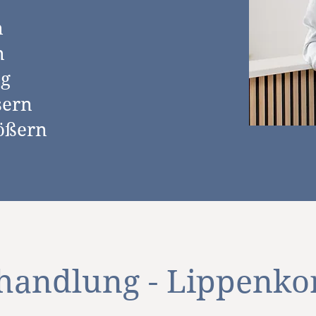
n
n
ng
sern
rößern
ehandlung - Lippenko